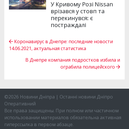
У Кривому Розі Nissan
врізався у стовп та
перекинувся: є
постраждалі
Коронавирус в Днепре: последние новости
14.06.2021, актуальная статистика
В Днепре компания подростков избила и
ограбила полицейского
©2026 Новини Дніпра | Останні новини Дніпро
Оперативний
Все права защищены. При полном или частичном
использовании материалов обязательна активная
гиперссылка в первом абзаце.