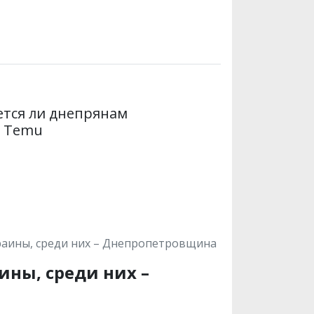
дется ли днепрянам
и Temu
раины, среди них – Днепропетровщина
ины, среди них –