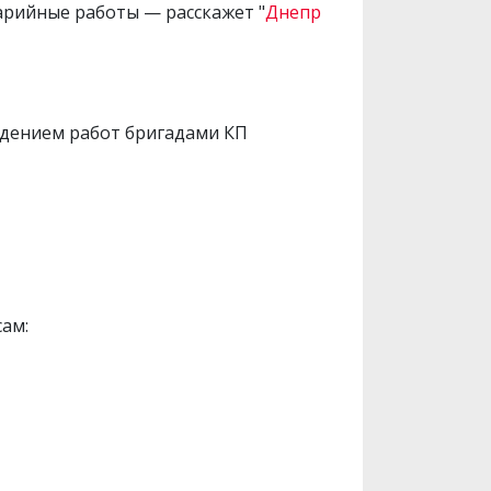
аварийные работы — расскажет "
Днепр
оведением работ бригадами КП
ам: