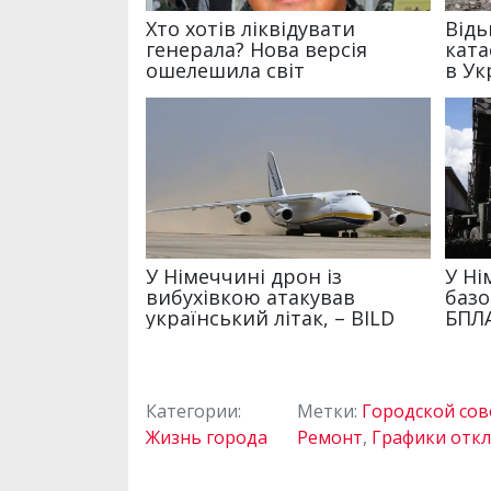
Категории:
Метки:
Городской сов
Жизнь города
Ремонт
,
Графики откл