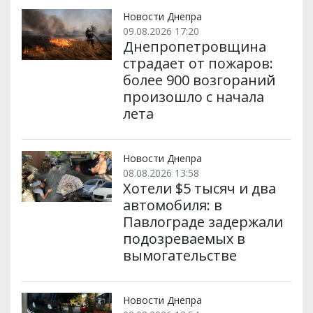
т
o
r
a
p
и
k
m
p
Новости Днепра
09.08.2026 17:20
Днепропетровщина
страдает от пожаров:
более 900 возгораний
произошло с начала
лета
Новости Днепра
08.08.2026 13:58
Хотели $5 тысяч и два
автомобиля: в
Павлограде задержали
подозреваемых в
вымогательстве
Новости Днепра