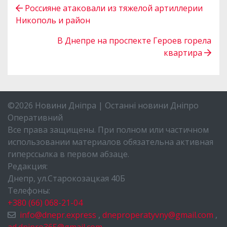
Россияне атаковали из тяжелой артиллерии
Никополь и район
В Днепре на проспекте Героев горела
квартира
©2026 Новини Дніпра | Останні новини Дніпро
Оперативний
Все права защищены. При полном или частичном
использовании материалов обязательна активная
гиперссылка в первом абзаце.
Редакция:
Днепр, ул.Старокозацкая 40Б
Телефоны:
+380 (66) 068-21-04
info@dnepr.express
,
dneproperatyvny@gmail.com
,