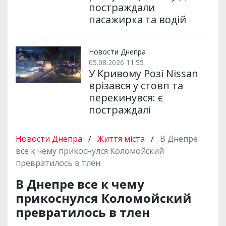
постраждали
пасажирка та водій
Новости Днепра
05.08.2026 11:55
У Кривому Розі Nissan
врізався у стовп та
перекинувся: є
постраждалі
Новости Днепра
/
Життя міста
/
В Днепре
все к чему прикоснулся Коломойский
превратилось в тлен
В Днепре все к чему
прикоснулся Коломойский
превратилось в тлен