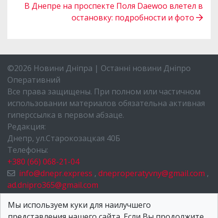
В Днепре на проспекте Поля Daewoo влетел в
остановку: подробности и фото
©2026 Новини Дніпра | Останні новини Дніпро
Оперативний
Все права защищены. При полном или частичном
использовании материалов обязательна активная
гиперссылка в первом абзаце.
Редакция:
Днепр, ул.Старокозацкая 40Б
Телефоны:
+380 (66) 068-21-04
info@dnepr.express
,
dneproperatyvny@gmail.com
,
ad.dnipro365@gmail.com
НОВОСТИ ДНЕПРА
Мы используем куки для наилучшего
представления нашего сайта. Если Вы продолжите