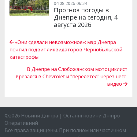
04.08.2026 06:34
Прогноз погоды в
Днепре на сегодня, 4
августа 2026
«Они сделали невозможное»: мэр Днепра
почтил подвиг ликвидаторов Чернобыльской
катастрофы
В Днепре на Слобожанском мотоциклист
врезался в Chevrolet и "перелетел" через него:
видео
©2026 Новини Дніпра | Останні новини Дніпро
Оперативний
Все права защищены. При полном или частичном