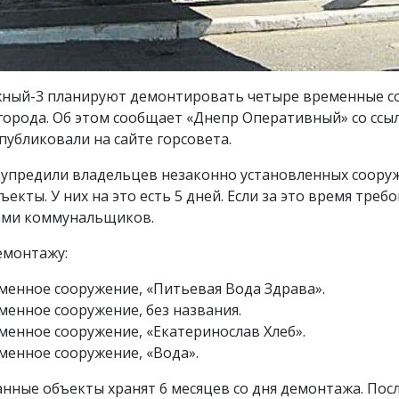
жный-3 планируют демонтировать четыре временные с
города. Об этом сообщает «Днепр Оперативный» со ссы
убликовали на сайте горсовета.
едупредили владельцев незаконно установленных соору
екты. У них на это есть 5 дней. Если за это время тре
ами коммунальщиков.
емонтажу:
еменное сооружение, «Питьевая Вода Здрава».
еменное сооружение, без названия.
еменное сооружение, «Екатеринослав Хлеб».
еменное сооружение, «Вода».
нные объекты хранят 6 месяцев со дня демонтажа. Посл