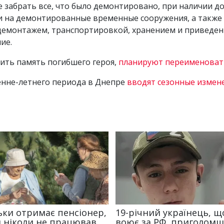
е забрать все, что было демонтировано, при наличии д
на демонтированные временные сооружения, а также д
 демонтажем, транспортировкой, хранением и приведе
ние.
тить память погибшего героя,
планируют переименоват
сенне-летнего периода в Днепре
вводят сезонные измен