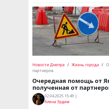
Новости Днепра
/
Жизнь города
/
О
партнеров
Очередная помощь от Яп
полученная от партнеро
02.04.2025 15:49 |
Алена Эрдем