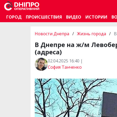
ГОРОД
ПРОИСШЕСТВИЯ
ВИДЕО
ИСТОРИИ
В
Новости Днепра
/
Жизнь города
/
В
В Днепре на ж/м Левоб
(адреса)
02.04.2025 16:40 |
София Танченко