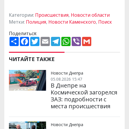
Категории:
Происшествия
,
Новости области
Метки:
Полиция
,
Новости Каменского
,
Поиск
Поделиться:
П
F
T
E
T
W
V
G
о
a
w
m
e
h
i
m
ш
c
i
a
l
a
b
a
и
e
t
i
e
t
e
i
р
b
t
l
g
s
r
l
ЧИТАЙТЕ ТАКЖЕ
и
o
e
r
A
т
o
r
a
p
и
k
m
p
Новости Днепра
05.08.2026 15:47
В Днепре на
Космической загорелся
ЗАЗ: подробности с
места происшествия
Новости Днепра