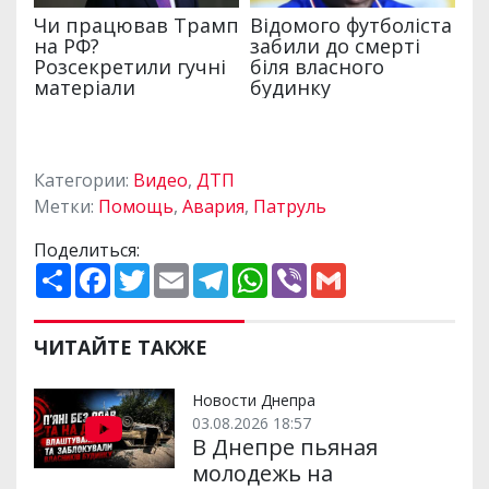
Категории:
Видео
,
ДТП
Метки:
Помощь
,
Авария
,
Патруль
Поделиться:
П
F
T
E
T
W
V
G
о
a
w
m
e
h
i
m
ш
c
i
a
l
a
b
a
и
e
t
i
e
t
e
i
р
b
t
l
g
s
r
l
ЧИТАЙТЕ ТАКЖЕ
и
o
e
r
A
т
o
r
a
p
и
k
m
p
Новости Днепра
03.08.2026 18:57
В Днепре пьяная
молодежь на