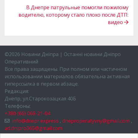
В Днепре патрульные помогли пожилому
водителю, которому стало плохо после ДТП:
видео
©2026 Новини Дніпра | Останні новини Дніпро
Оперативний
Все права защищены. При полном или частичном
использовании материалов обязательна активная
гиперссылка в первом абзаце.
Редакция:
Днепр, ул.Старокозацкая 40Б
Телефоны:
+380 (66) 068-21-04
info@dnepr.express
,
dneproperatyvny@gmail.com
,
ad.dnipro365@gmail.com