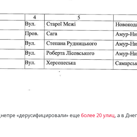
 Днепре «дерусифицировали» еще
более 20 улиц
, а в Дн