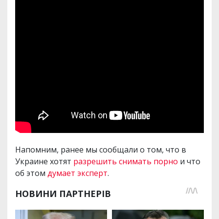
Напомним, ранее мы сообщали о том, что в
Украине хотят
разрешить снимать порно
и что
об этом
думает эксперт
.