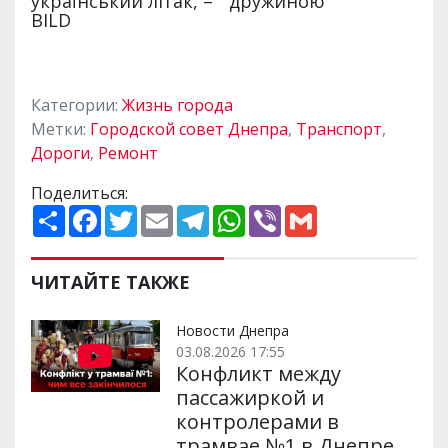
Категории:
Жизнь города
Метки:
Городской совет Днепра
,
Транспорт
,
Дороги
,
Ремонт
Поделиться:
П
F
T
E
T
W
V
G
о
a
w
m
e
h
i
m
ш
c
i
a
l
a
b
a
и
e
t
i
e
t
e
i
р
b
t
l
g
s
r
l
ЧИТАЙТЕ ТАКЖЕ
и
o
e
r
A
т
o
r
a
p
и
k
m
p
Новости Днепра
03.08.2026 17:55
Конфликт между
пассажиркой и
контролерами в
трамвае №1 в Днепре