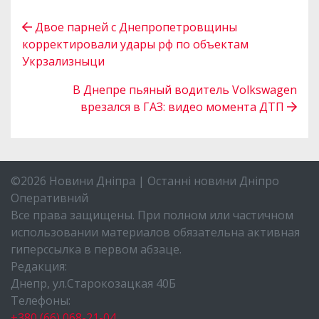
Двое парней с Днепропетровщины
корректировали удары рф по объектам
Укрзализныци
В Днепре пьяный водитель Volkswagen
врезался в ГАЗ: видео момента ДТП
©2026 Новини Дніпра | Останні новини Дніпро
Оперативний
Все права защищены. При полном или частичном
использовании материалов обязательна активная
гиперссылка в первом абзаце.
Редакция:
Днепр, ул.Старокозацкая 40Б
Телефоны:
+380 (66) 068-21-04