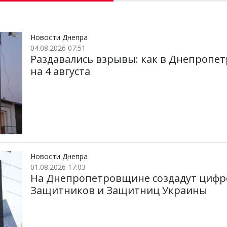
и
e
t
i
e
р
b
t
l
g
и
o
e
r
т
o
r
a
и
k
m
Новости Днепра
04.08.2026 07:51
Раздавались взрывы: как в Днепропе
на 4 августа
Новости Днепра
01.08.2026 17:03
На Днепропетровщине создадут цифр
Защитников и Защитниц Украины