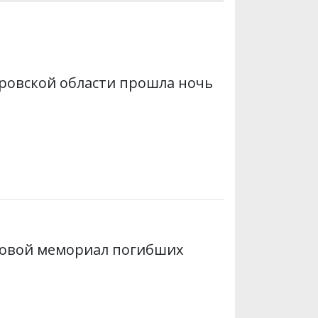
t
e
i
s
r
l
A
p
p
тровской области прошла ночь
овой мемориал погибших