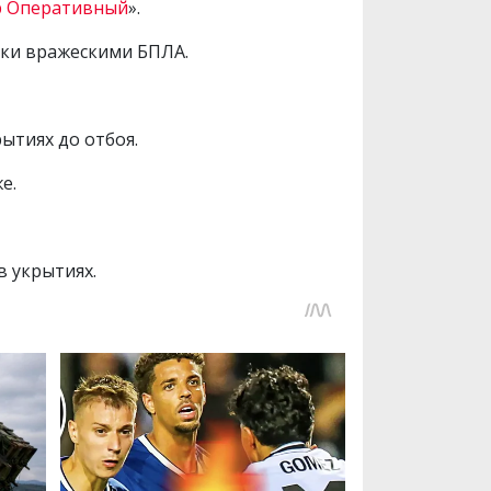
 Оперативный
».
таки вражескими БПЛА.
ытиях до отбоя.
е.
в укрытиях.