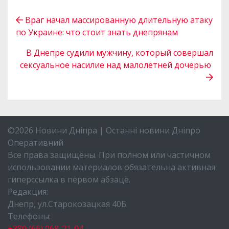
Враг начал массированную длительную атаку
по Украине: что стоит знать днепрянам
В Днепре судили мужчину, который совершал
сексуальное насилие над малолетней дочерью
©2026 Новини Дніпра | Останні новини Дніпро
Оперативний
Все права защищены. При полном или частичном
использовании материалов обязательна активная
гиперссылка в первом абзаце.
Редакция:
Днепр, ул.Старокозацкая 40Б
Телефоны:
+380 (66) 068-21-04