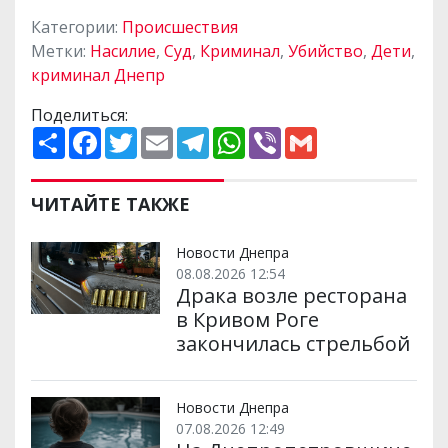
Категории:
Происшествия
Метки:
Насилие
,
Суд
,
Криминал
,
Убийство
,
Дети
,
криминал Днепр
Поделиться:
П
F
T
E
T
W
V
G
о
a
w
m
e
h
i
m
ш
c
i
a
l
a
b
a
и
e
t
i
e
t
e
i
р
b
t
l
g
s
r
l
ЧИТАЙТЕ ТАКЖЕ
и
o
e
r
A
т
o
r
a
p
и
k
m
p
Новости Днепра
08.08.2026 12:54
Драка возле ресторана
в Кривом Роге
закончилась стрельбой
Новости Днепра
07.08.2026 12:49