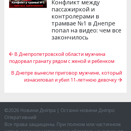
Конфликт между
пассажиркой и
контролерами в
трамвае №1 в Днепре
попал на видео: чем все
закончилось
В Днепропетровской области мужчина
подорвал гранату рядом с женой и ребенком
В Днепре вынесли приговор мужчине, который
изнасиловал и убил 11-летнюю девочку
©2026 Новини Дніпра | Останні новини Дніпро
Оперативний
Все права защищены. При полном или частичном