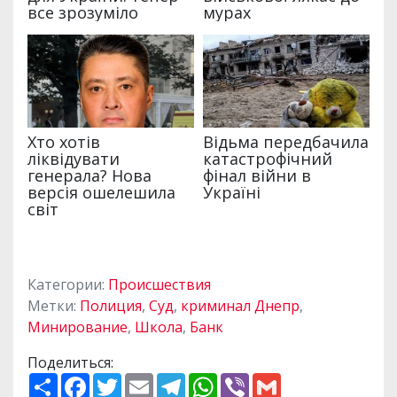
Категории:
Происшествия
Метки:
Полиция
,
Суд
,
криминал Днепр
,
Минирование
,
Школа
,
Банк
Поделиться:
П
F
T
E
T
W
V
G
о
a
w
m
e
h
i
m