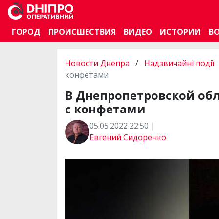
ГОРОД
ПРОИСШЕСТВИЯ
ВИДЕО
ИСТОРИИ
В
Новости Днепра
/
Надзвичайні події
конфетами
В Днепропетровской обл
с конфетами
05.05.2022 22:50 |
Евгений Сидоренко