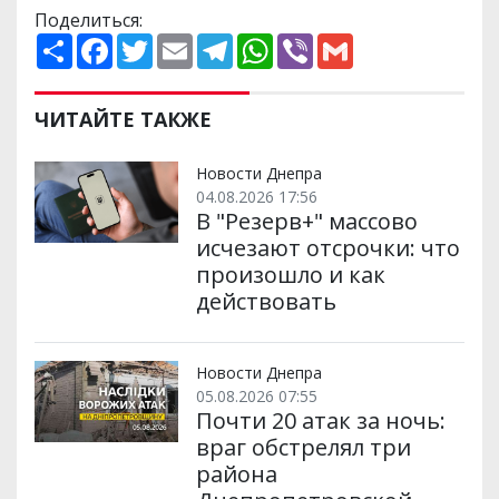
Поделиться:
П
F
T
E
T
W
V
G
о
a
w
m
e
h
i
m
ш
c
i
a
l
a
b
a
и
e
t
i
e
t
e
i
р
b
t
l
g
s
r
l
ЧИТАЙТЕ ТАКЖЕ
и
o
e
r
A
т
o
r
a
p
и
k
m
p
Новости Днепра
04.08.2026 17:56
В "Резерв+" массово
исчезают отсрочки: что
произошло и как
действовать
Новости Днепра
05.08.2026 07:55
Почти 20 атак за ночь:
враг обстрелял три
района