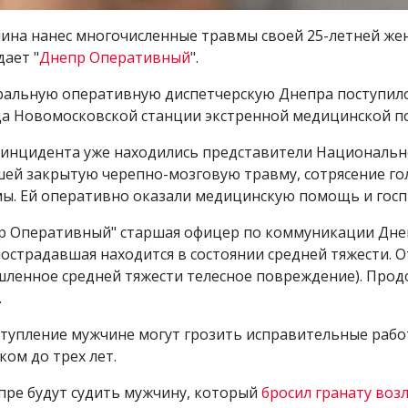
ина нанес многочисленные травмы своей 25-летней жен
дает "
Днепр Оперативный
".
нтральную оперативную диспетчерскую Днепра поступил
да Новомосковской станции экстренной медицинской 
е инцидента уже находились представители Национальн
ей закрытую черепно-мозговую травму, сотрясение го
мы. Ей оперативно оказали медицинскую помощь и гос
р Оперативный" старшая офицер по коммуникации Дне
страдавшая находится в состоянии средней тяжести. О
шленное средней тяжести телесное повреждение). Прод
.
еступление мужчине могут грозить исправительные работ
ом до трех лет.
пре будут судить мужчину, который
бросил гранату воз