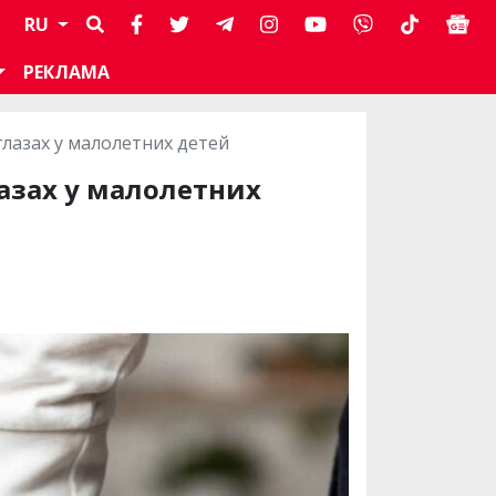
RU
РЕКЛАМА
лазах у малолетних детей
азах у малолетних