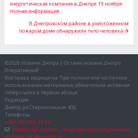
энергетическая компания в Днепре 19 ноября:
полная информация
В Днепровском районе в уничтоженном
пожаром доме обнаружили тело человека
©2026 Новини Дніпра | Останні новини Дніпро
Оперативний
Все права защищены. При полном или частичном
использовании материалов обязательна активная
гиперссылка в первом абзаце.
Редакция:
Днепр, ул.Старокозацкая 40Б
Телефоны:
+380 (66) 068-21-04
info@dnepr.express
,
dneproperatyvny@gmail.com
,
ad.dnipro365@gmail.com