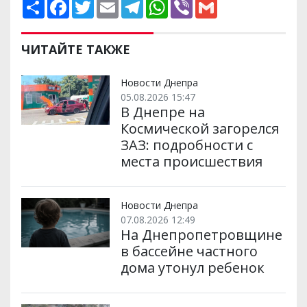
П
F
T
E
T
W
V
G
о
a
w
m
e
h
i
m
ш
c
i
a
l
a
b
a
и
e
t
i
e
t
e
i
р
b
t
l
g
s
r
l
ЧИТАЙТЕ ТАКЖЕ
и
o
e
r
A
т
o
r
a
p
и
k
m
p
Новости Днепра
05.08.2026 15:47
В Днепре на
Космической загорелся
ЗАЗ: подробности с
места происшествия
Новости Днепра
07.08.2026 12:49
На Днепропетровщине
в бассейне частного
дома утонул ребенок