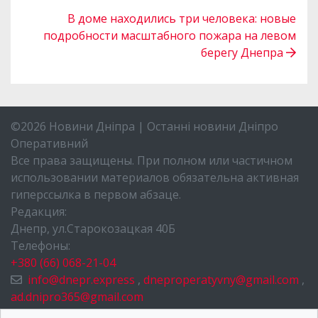
В доме находились три человека: новые
подробности масштабного пожара на левом
берегу Днепра
©2026 Новини Дніпра | Останні новини Дніпро
Оперативний
Все права защищены. При полном или частичном
использовании материалов обязательна активная
гиперссылка в первом абзаце.
Редакция:
Днепр, ул.Старокозацкая 40Б
Телефоны:
+380 (66) 068-21-04
info@dnepr.express
,
dneproperatyvny@gmail.com
,
ad.dnipro365@gmail.com