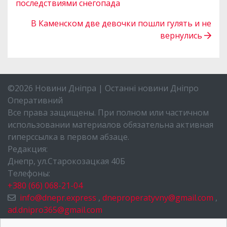
последствиями снегопада
В Каменском две девочки пошли гулять и не
вернулись
©2026 Новини Дніпра | Останні новини Дніпро
Оперативний
Все права защищены. При полном или частичном
использовании материалов обязательна активная
гиперссылка в первом абзаце.
Редакция:
Днепр, ул.Старокозацкая 40Б
Телефоны:
+380 (66) 068-21-04
info@dnepr.express
,
dneproperatyvny@gmail.com
,
ad.dnipro365@gmail.com
НОВОСТИ ДНЕПРА