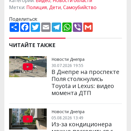
Категории:
Видео
,
Новости области
Метки:
Полиция
,
Дети
,
Самоубийство
Поделиться:
П
F
T
E
T
W
V
G
о
a
w
m
e
h
i
m
ш
c
i
a
l
a
b
a
и
e
t
i
e
t
e
i
р
b
t
l
g
s
r
l
ЧИТАЙТЕ ТАКЖЕ
и
o
e
r
A
т
o
r
a
p
и
k
m
p
Новости Днепра
30.07.2026 19:55
В Днепре на проспекте
Поля столкнулись
Toyota и Lexus: видео
момента ДТП
Новости Днепра
05.08.2026 13:49
Из-за кондиционера