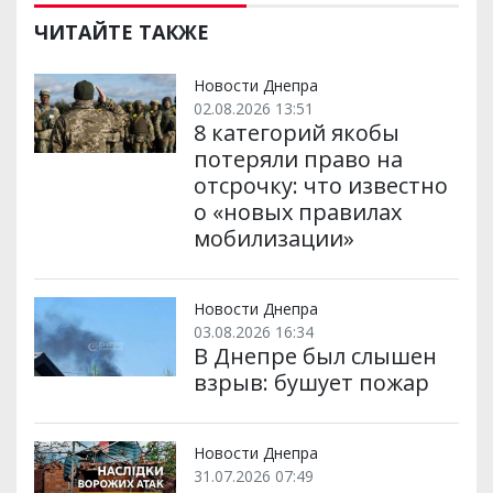
и
e
t
i
e
t
e
i
р
b
t
l
g
s
r
l
ЧИТАЙТЕ ТАКЖЕ
и
o
e
r
A
т
o
r
a
p
и
k
m
p
Новости Днепра
02.08.2026 13:51
8 категорий якобы
потеряли право на
отсрочку: что известно
о «новых правилах
мобилизации»
Новости Днепра
03.08.2026 16:34
В Днепре был слышен
взрыв: бушует пожар
Новости Днепра
31.07.2026 07:49