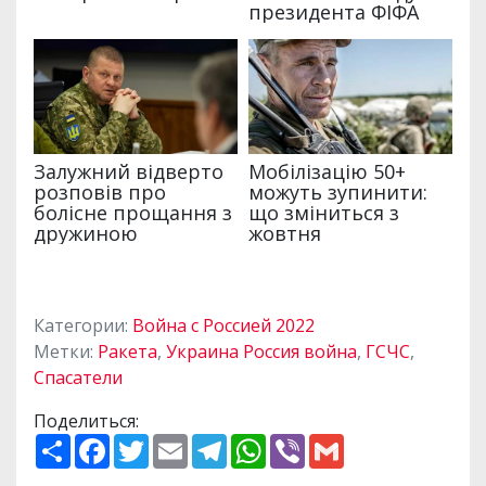
Категории:
Война с Россией 2022
Метки:
Ракета
,
Украина Россия война
,
ГСЧС
,
Спасатели
Поделиться:
П
F
T
E
T
W
V
G
о
a
w
m
e
h
i
m
ш
c
i
a
l
a
b
a