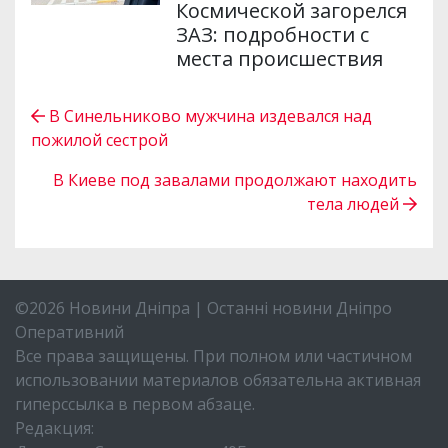
Космической загорелся
ЗАЗ: подробности с
места происшествия
В Синельниково мужчина издевался над
пожилой сестрой
В Киеве под завалами продолжают находить
тела людей
©2026 Новини Дніпра | Останні новини Дніпро
Оперативний
Все права защищены. При полном или частичном
использовании материалов обязательна активная
гиперссылка в первом абзаце.
Редакция: