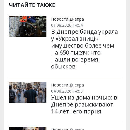
р
b
t
l
g
s
r
l
ЧИТАЙТЕ ТАКЖЕ
и
o
e
r
A
т
o
r
a
p
и
k
m
p
Новости Днепра
01.08.2026 14:54
В Днепре банда украла
у «Укрзалізниці»
имущество более чем
на 650 тысяч: что
нашли во время
обысков
Новости Днепра
04.08.2026 14:50
Ушел из дома ночью: в
Днепре разыскивают
14-летнего парня
Новости Днепра