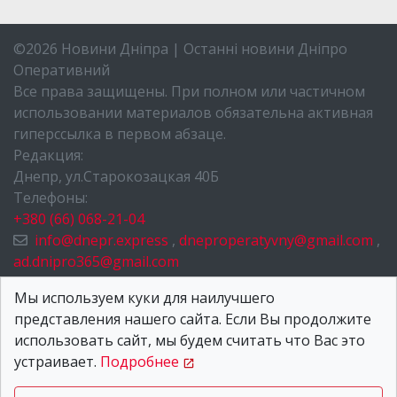
©2026 Новини Дніпра | Останні новини Дніпро
Оперативний
Все права защищены. При полном или частичном
использовании материалов обязательна активная
гиперссылка в первом абзаце.
Редакция:
Днепр, ул.Старокозацкая 40Б
Телефоны:
+380 (66) 068-21-04
info@dnepr.express
,
dneproperatyvny@gmail.com
,
ad.dnipro365@gmail.com
НОВОСТИ ДНЕПРА
Мы используем куки для наилучшего
представления нашего сайта. Если Вы продолжите
О НАС
использовать сайт, мы будем считать что Вас это
КОНТАКТЫ
устраивает.
Подробнее