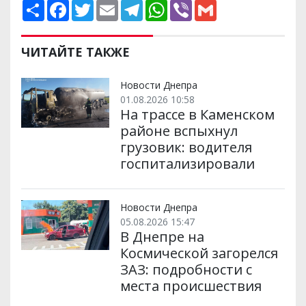
П
F
T
E
T
W
V
G
о
a
w
m
e
h
i
m
ш
c
i
a
l
a
b
a
и
e
t
i
e
t
e
i
р
b
t
l
g
s
r
l
ЧИТАЙТЕ ТАКЖЕ
и
o
e
r
A
т
o
r
a
p
и
k
m
p
Новости Днепра
01.08.2026 10:58
На трассе в Каменском
районе вспыхнул
грузовик: водителя
госпитализировали
Новости Днепра
05.08.2026 15:47
В Днепре на
Космической загорелся
ЗАЗ: подробности с
места происшествия