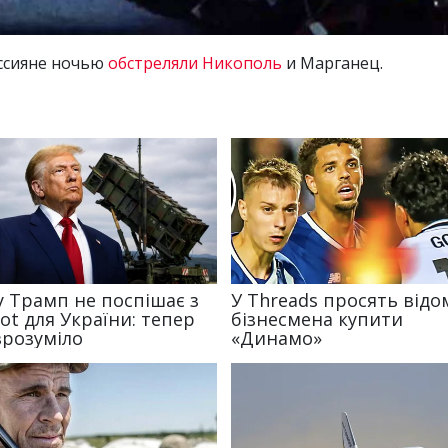
ссияне ночью
обстреляли Никополь
и Марганец.