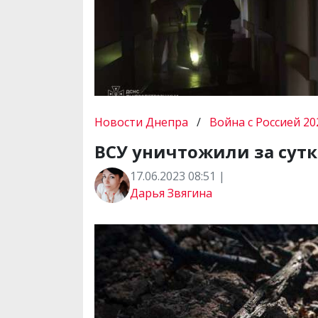
Новости Днепра
/
Война с Россией 20
ВСУ уничтожили за сутки
17.06.2023 08:51 |
Дарья Звягина