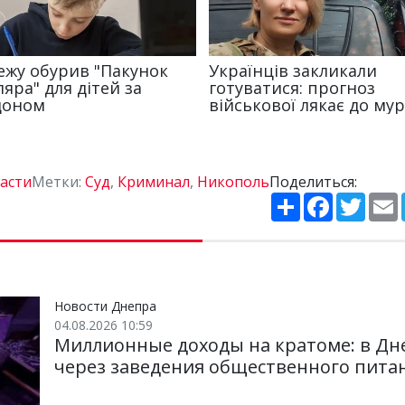
асти
Метки:
Суд
,
Криминал
,
Никополь
Поделиться:
П
F
T
о
a
w
ш
c
i
и
e
t
i
р
b
t
l
и
o
e
т
o
r
и
k
Новости Днепра
04.08.2026 10:59
Миллионные доходы на кратоме: в Дн
через заведения общественного пита