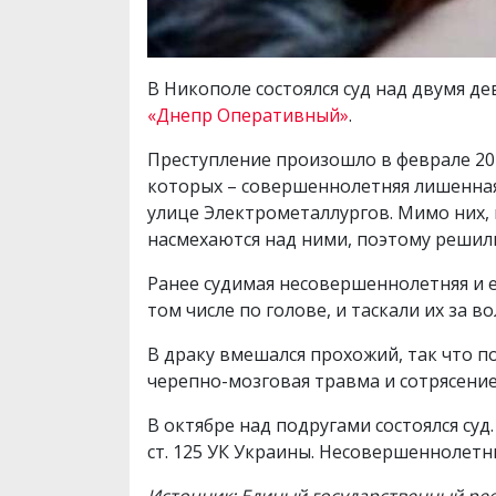
В Никополе состоялся суд над двумя д
«Днепр Оперативный»
.
Преступление произошло в феврале 202
которых – совершеннолетняя лишенная
улице Электрометаллургов. Мимо них, 
насмехаются над ними, поэтому решили
Ранее судимая несовершеннолетняя и е
том числе по голове, и таскали их за во
В драку вмешался прохожий, так что по
черепно-мозговая травма и сотрясение
В октябре над подругами состоялся суд. 
ст. 125 УК Украины. Несовершеннолетни
Источник: Единый государственный ре