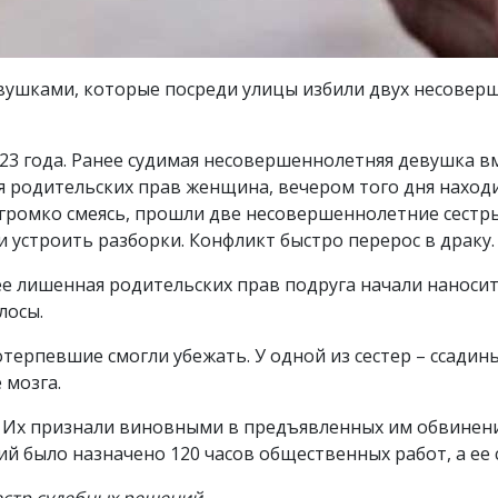
евушками, которые посреди улицы избили двух несовер
3 года. Ранее судимая несовершеннолетняя девушка вм
 родительских прав женщина, вечером того дня находи
громко смеясь, прошли две несовершеннолетние сестры
 устроить разборки. Конфликт быстро перерос в драку.
е лишенная родительских прав подруга начали наносит
лосы.
терпевшие смогли убежать. У одной из сестер – ссадины 
 мозга.
Их признали виновными в предъявленных им обвинениях по ч
й было назначено 120 часов общественных работ, а ее 
естр судебных решений