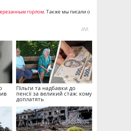
ререзанным горлом
. Также мы писали о