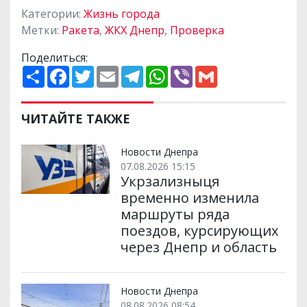
Категории:
Жизнь города
Метки:
Ракета
,
ЖКХ Днепр
,
Проверка
Поделиться:
П
F
T
E
T
W
V
G
о
a
w
m
e
h
i
m
ш
c
i
a
l
a
b
a
и
e
t
i
e
t
e
i
р
b
t
l
g
s
r
l
ЧИТАЙТЕ ТАКЖЕ
и
o
e
r
A
т
o
r
a
p
и
k
m
p
Новости Днепра
07.08.2026 15:15
Укрзализныця
временно изменила
маршруты ряда
поездов, курсирующих
через Днепр и область
Новости Днепра
08.08.2026 08:54