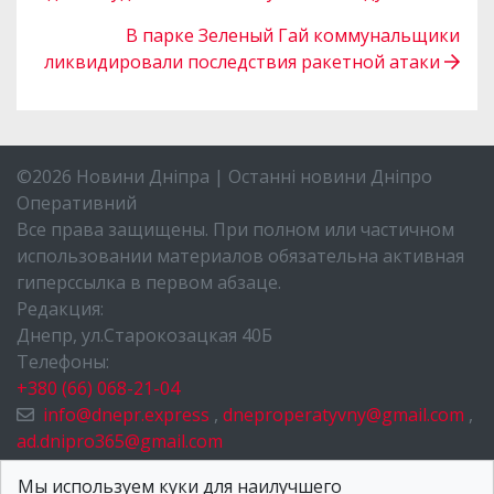
В парке Зеленый Гай коммунальщики
ликвидировали последствия ракетной атаки
©2026 Новини Дніпра | Останні новини Дніпро
Оперативний
Все права защищены. При полном или частичном
использовании материалов обязательна активная
гиперссылка в первом абзаце.
Редакция:
Днепр, ул.Старокозацкая 40Б
Телефоны:
+380 (66) 068-21-04
info@dnepr.express
,
dneproperatyvny@gmail.com
,
ad.dnipro365@gmail.com
НОВОСТИ ДНЕПРА
Мы используем куки для наилучшего