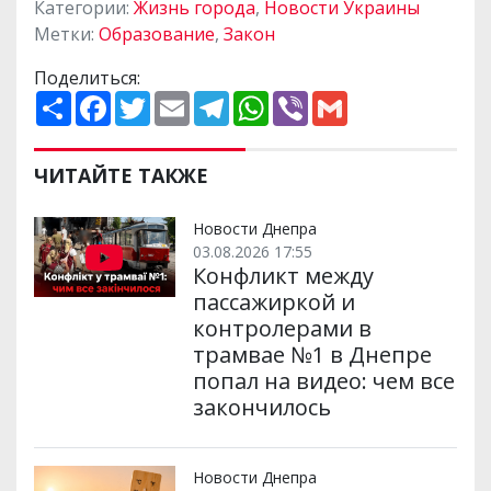
Категории:
Жизнь города
,
Новости Украины
Метки:
Образование
,
Закон
Поделиться:
П
F
T
E
T
W
V
G
о
a
w
m
e
h
i
m
ш
c
i
a
l
a
b
a
и
e
t
i
e
t
e
i
р
b
t
l
g
s
r
l
ЧИТАЙТЕ ТАКЖЕ
и
o
e
r
A
т
o
r
a
p
и
k
m
p
Новости Днепра
03.08.2026 17:55
Конфликт между
пассажиркой и
контролерами в
трамвае №1 в Днепре
попал на видео: чем все
закончилось
Новости Днепра