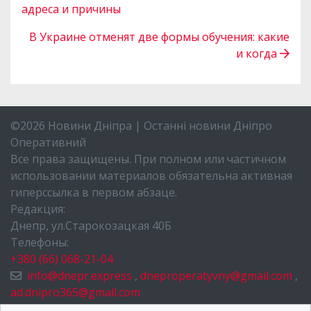
адреса и причины
В Украине отменят две формы обучения: какие
и когда
©2026 Новини Дніпра | Останні новини Дніпро
Оперативний
Все права защищены. При полном или частичном
использовании материалов обязательна активная
гиперссылка в первом абзаце.
Редакция:
Днепр, ул.Старокозацкая 40Б
Телефоны:
+380 (66) 068-21-04
info@dnepr.express
,
dneproperatyvny@gmail.com
,
ad.dnipro365@gmail.com