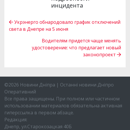
инцидента
Укрэнерго обнародовало график отключений
света в Днепре на 5 июня
Водителям придется чаще менять
удостоверение: что предлагает новый
законопроект
©2026 Новини Дніпра | Останні новини Дніпро
Оперативний
Все права защищены. При полном или частичном
использовании материалов обязательна активная
гиперссылка в первом абзаце.
Редакция:
Днепр, ул.Старокозацкая 40Б