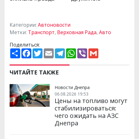
Категории:
Автоновости
Метки:
Транспорт
,
Верховная Рада
,
Авто
Поделиться:
П
F
T
E
T
W
V
G
о
a
w
m
e
h
i
m
ш
c
i
a
l
a
b
a
и
e
t
i
e
t
e
i
р
b
t
l
g
s
r
l
ЧИТАЙТЕ ТАКЖЕ
и
o
e
r
A
т
o
r
a
p
и
k
m
p
Новости Днепра
06.08.2026 19:53
Цены на топливо могут
стабилизироваться:
чего ожидать на АЗС
Днепра