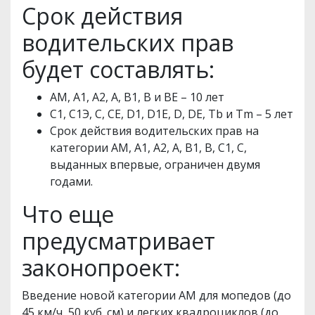
Срок действия
водительских прав
будет составлять:
АМ, А1, А2, А, В1, В и ВЕ – 10 лет
С1, С1Э, С, СЕ, D1, D1Е, D, DE, Тb и Tm – 5 лет
Срок действия водительских прав на
категории АМ, А1, А2, А, В1, В, С1, С,
выданных впервые, ограничен двумя
годами.
Что еще
предусматривает
законопроект:
Введение новой категории AM для мопедов (до
45 км/ч, 50 куб. см) и легких квадроциклов (до