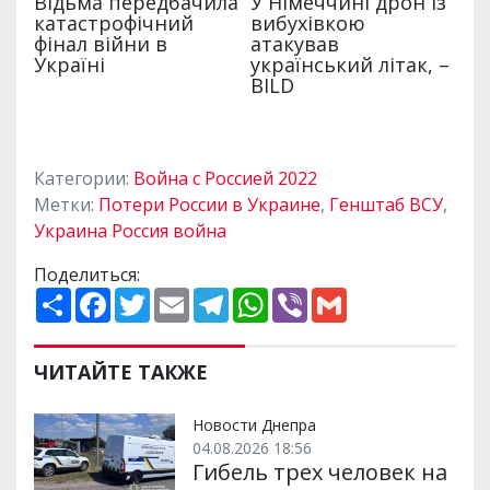
Категории:
Война с Россией 2022
Метки:
Потери России в Украине
,
Генштаб ВСУ
,
Украина Россия война
Поделиться:
П
F
T
E
T
W
V
G
о
a
w
m
e
h
i
m
ш
c
i
a
l
a
b
a
и
e
t
i
e
t
e
i
р
b
t
l
g
s
r
l
ЧИТАЙТЕ ТАКЖЕ
и
o
e
r
A
т
o
r
a
p
и
k
m
p
Новости Днепра
04.08.2026 18:56
Гибель трех человек на