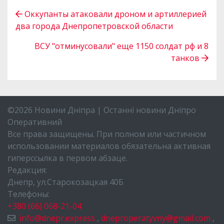
Оккупанты атаковали дроном и артиллерией
два города Днепропетровской области
ВСУ "отминусовали" еще 1150 солдат рф и 8
танков
©2026 Новини Дніпра | Останні новини Дніпро
Оперативний
Все права защищены. При полном или частичном
использовании материалов обязательна активная
гиперссылка в первом абзаце.
Редакция:
Днепр, ул.Старокозацкая 40Б
Телефоны:
+380 (66) 068-21-04
info@dnepr.express
,
dneproperatyvny@gmail.com
,