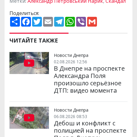
Метки:
Александр Петровський Нарик
,
Скандал
Поделиться:
П
F
T
E
T
W
V
G
о
a
w
m
e
h
i
m
ш
c
i
a
l
a
b
a
и
e
t
i
e
t
e
i
р
b
t
l
g
s
r
l
ЧИТАЙТЕ ТАКЖЕ
и
o
e
r
A
т
o
r
a
p
и
k
m
p
Новости Днепра
02.08.2026 12:56
В Днепре на проспекте
Александра Поля
произошло серьёзное
ДТП: видео момента
Новости Днепра
06.08.2026 08:53
Дебош и конфликт с
полицией на проспекте