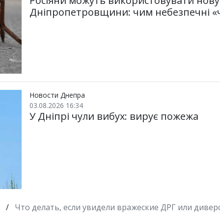
Росіяни можуть використовувати нову 
Дніпропетровщини: чим небезпечні «
Новости Днепра
03.08.2026 16:34
У Дніпрі чули вибух: вирує пожежа
/
Что делать, если увидели вражеские ДРГ или дивер