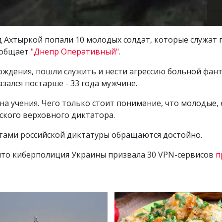
Ахтыркой попали 10 молодых солдат, которые служат п
сообщает
"Днепр Оперативный".
ождения, пошли служить и нести агрессию больной фан
зался постарше - 33 года мужчине.
ли на учения. Чего только стоит понимание, что молодые
ского верховного диктатора.
атами российской диктатуры обращаются достойно.
что киберполиция Украины призвала 30 VPN-сервисов
п