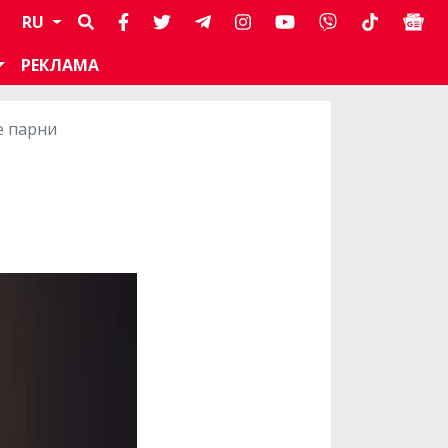
RU
РЕКЛАМА
е парни