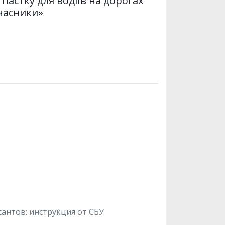
пастку для водіїв на дорогах
часники»
сантов: инструкция от СБУ