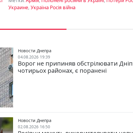
кі
Метки:
Армія
,
Полонені росіяни в Україні
,
Потери Рос
Украине
,
Україна Росія війна
Новости Днепра
04.08.2026 19:39
Ворог не припиняв обстрілювати Дніп
чотирьох районах, є поранені
Новости Днепра
02.08.2026 16:50