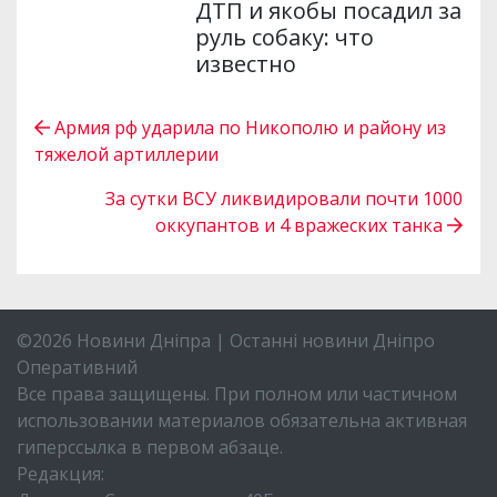
ДТП и якобы посадил за
руль собаку: что
известно
Армия рф ударила по Никополю и району из
тяжелой артиллерии
За сутки ВСУ ликвидировали почти 1000
оккупантов и 4 вражеских танка
©2026 Новини Дніпра | Останні новини Дніпро
Оперативний
Все права защищены. При полном или частичном
использовании материалов обязательна активная
гиперссылка в первом абзаце.
Редакция: