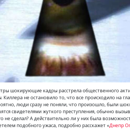
отры шокирующие кадры расстрела общественного акти
ы. Киллера не остановило то, что все происходило на гл
оятно, люди сразу не поняли, что произошло, были шок
вятся свидетелями жуткого преступления, обычно вызыв
о не сделал? А действительно ли у них была возможност
детелем подобного ужаса, подробно расскажет «
Днепр О