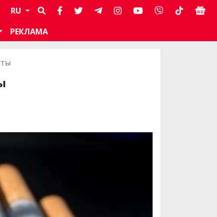
RU
РЕКЛАМА
еты
ы