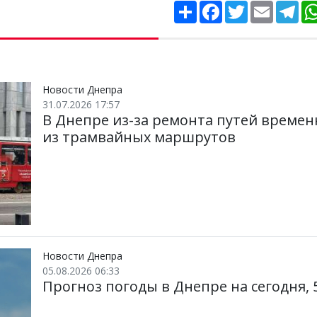
П
F
T
E
T
о
a
w
m
e
ш
c
i
a
l
и
e
t
i
e
р
b
t
l
g
и
o
e
r
т
o
r
a
и
k
m
Новости Днепра
31.07.2026 17:57
В Днепре из-за ремонта путей времен
из трамвайных маршрутов
Новости Днепра
05.08.2026 06:33
Прогноз погоды в Днепре на сегодня, 5