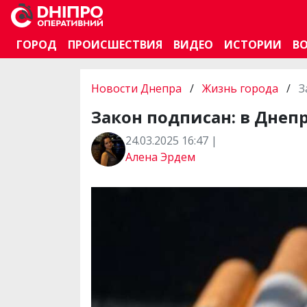
ГОРОД
ПРОИСШЕСТВИЯ
ВИДЕО
ИСТОРИИ
В
Новости Днепра
/
Жизнь города
/
З
Закон подписан: в Днепр
24.03.2025 16:47 |
Алена Эрдем