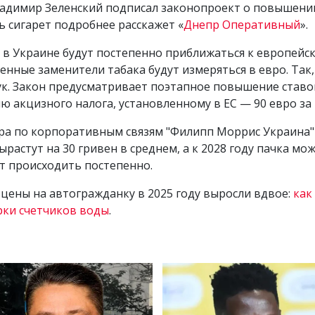
Владимир Зеленский подписал законопроект о повышени
ь сигарет подробнее расскажет «
Днепр Оперативный
».
ы в Украине будут постепенно приближаться к европейс
нные заменители табака будут измеряться в евро. Так,
тук. Закон предусматривает поэтапное повышение ставо
акцизного налога, установленному в ЕС — 90 евро за 
ра по корпоративным связям "Филипп Моррис Украина" 
астут на 30 гривен в среднем, а к 2028 году пачка може
ет происходить постепенно.
 цены на автогражданку в 2025 году выросли вдвое:
как
рки счетчиков воды
.