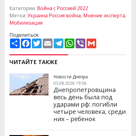
Категории:
Война с Россией 2022
Метки:
Украина Россия война
,
Мнение эксперта
,
Мобилизация
Поделиться:
П
F
T
E
T
W
V
G
о
a
w
m
e
h
i
m
ш
c
i
a
l
a
b
a
и
e
t
i
e
t
e
i
р
b
t
l
g
s
r
l
ЧИТАЙТЕ ТАКЖЕ
и
o
e
r
A
т
o
r
a
p
и
k
m
p
Новости Днепра
03.08.2026 19:56
Днепропетровщина
весь день была под
ударами рф: погибли
четыре человека, среди
них – ребенок