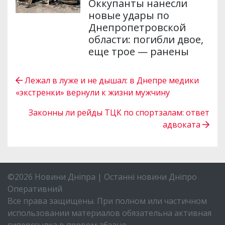
Оккупанты нанесли
новые удары по
Днепропетровской
области: погибли двое,
еще трое — ранены
Лежал в луже и не дышал: в Днепре медики
«экстренки» вернули к жизни мужчину
Законны ли рейды ТЦК по спортзалам: ответ
адвоката
©2026 Новини Дніпра | Останні новини Дніпро
Оперативний
Все права защищены. При полном или частичном
использовании материалов обязательна активная