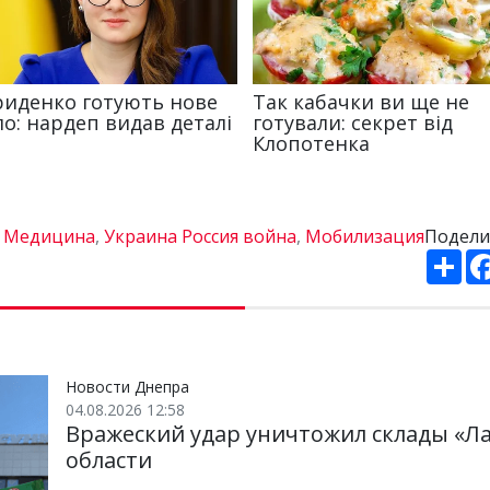
:
Медицина
,
Украина Россия война
,
Мобилизация
Подели
П
о
ш
и
р
и
т
и
Новости Днепра
04.08.2026 12:58
Вражеский удар уничтожил склады «Л
области