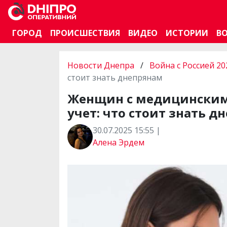
ГОРОД
ПРОИСШЕСТВИЯ
ВИДЕО
ИСТОРИИ
В
Новости Днепра
/
Война с Россией 20
стоит знать днепрянам
Женщин с медицинским 
учет: что стоит знать д
30.07.2025 15:55 |
Алена Эрдем