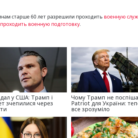
инам старше 60 лет разрешили проходить
военную служ
 проходить военную подготовку
.