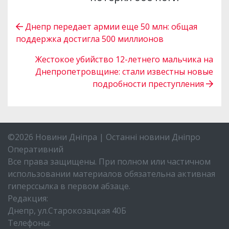
Днепр передает армии еще 50 млн: общая
поддержка достигла 500 миллионов
Жестокое убийство 12-летнего мальчика на
Днепропетровщине: стали известны новые
подробности преступления
©2026 Новини Дніпра | Останні новини Дніпро
Оперативний
Все права защищены. При полном или частичном
использовании материалов обязательна активная
гиперссылка в первом абзаце.
Редакция:
Днепр, ул.Старокозацкая 40Б
Телефоны: