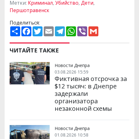
Метки:
Криминал
,
Убийство
,
Дети
,
Першотравенск
Поделиться:
П
F
T
E
T
W
V
G
о
a
w
m
e
h
i
m
ш
c
i
a
l
a
b
a
и
e
t
i
e
t
e
i
р
b
t
l
g
s
r
l
ЧИТАЙТЕ ТАКЖЕ
и
o
e
r
A
т
o
r
a
p
и
k
m
p
Новости Днепра
03.08.2026 15:59
Фиктивная отсрочка за
$12 тысяч: в Днепре
задержали
организатора
незаконной схемы
Новости Днепра
01.08.2026 10:58