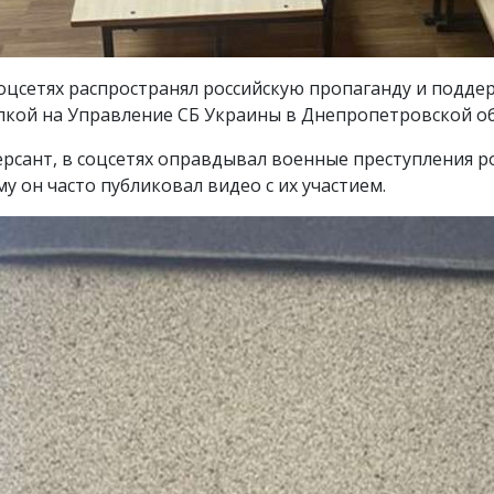
цсетях распространял российскую пропаганду и поддер
лкой на Управление СБ Украины в Днепропетровской об
сант, в соцсетях оправдывал военные преступления ро
у он часто публиковал видео с их участием.