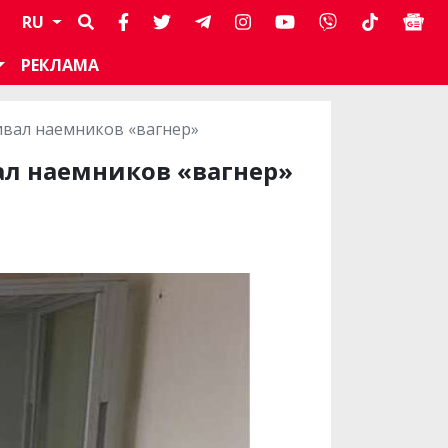
RU
РЕКЛАМА
ивал наемников «вагнер»
ал наемников «вагнер»