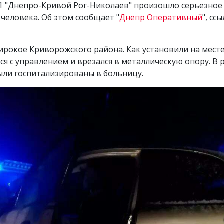
-11 "Днепро-Кривой Рог-Николаев" произошло серьезно
 человека. Об этом сообщает "
Днепр Оперативный
", сс
рокое Криворожского района. Как установили на месте
лся с управлением и врезался в металлическую опору. В
ыли госпитализированы в больницу.