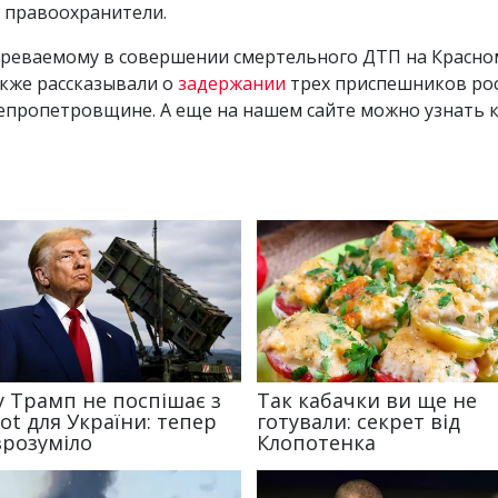
ь правоохранители.
зреваемому в совершении смертельного ДТП на Красном
акже рассказывали о
задержании
трех приспешников рос
епропетровщине. А еще на нашем сайте можно узнать 