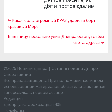
Дніпра пояснив, як
діяти постраждалим
Какая боль: огромный КРАЗ ударил в борт
красивый Мерс
В пятницу несколько улиц Днепра останутся без
света: адреса
©2026 Новини Дніпра | Останні новини Дніпро
Оперативний
Все права защищены. При полном или частичном
использовании материалов обязательна активная
гиперссылка в первом абзаце.
Редакция:
Днепр, ул.Старокозацкая 40Б
Телефоны: