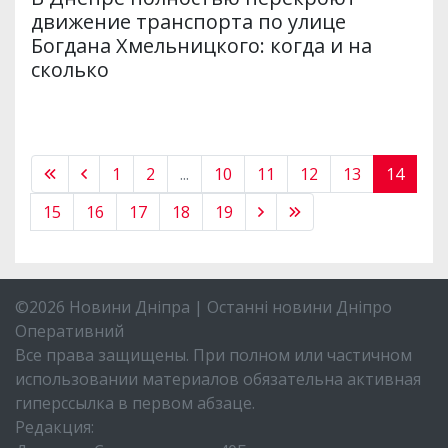
движение транспорта по улице
Богдана Хмельницкого: когда и на
сколько
1
2
...
10
11
12
13
14
15
16
17
18
19
©2026 Новини Дніпра | Останні новини Дніпро
Оперативний
Все права защищены. При полном или частичном
использовании материалов обязательна активная
гиперссылка в первом абзаце.
Редакция: