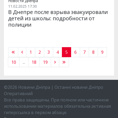
Новости Днепра
11.02.2025 17:30
В Днепре после взрыва эвакуировали
детей из школы: подробности от
полиции
1
2
3
4
5
6
7
8
9
10
...
18
19
©2026 Новини Дніпра | Останні новини Дніпро
Оперативний
Все права защищены. При полном или частичном
использовании материалов обязательна активная
гиперссылка в первом абзаце.