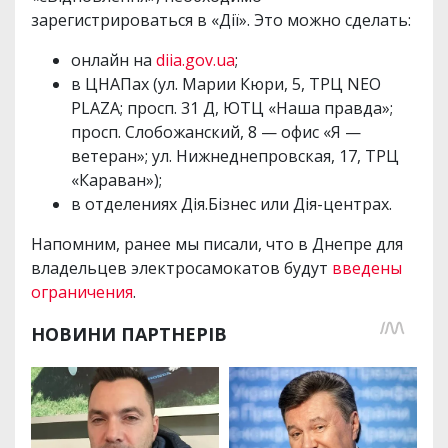
зарегистрироваться в «Дії». Это можно сделать:
онлайн на
diia.gov.ua
;
в ЦНАПах (ул. Марии Кюри, 5, ТРЦ NEO
PLAZA; просп. 31 Д, ЮТЦ «Наша правда»;
просп. Слобожанский, 8 — офис «Я —
ветеран»; ул. Нижнеднепровская, 17, ТРЦ
«Караван»);
в отделениях Дія.Бізнес или Дія-центрах.
Напомним, ранее мы писали, что в Днепре для
владельцев электросамокатов будут
введены
ограничения
.