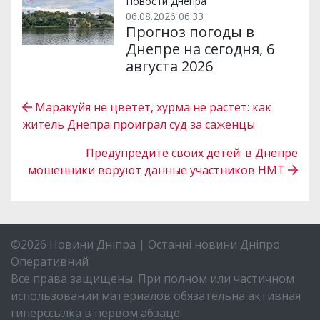
Новости Днепра
06.08.2026 06:33
Прогноз погоды в
Днепре на сегодня, 6
августа 2026
Маракуйя не цветет, хурма не растет: как
житель Днепра проиграл суд за саженцы
Предупредите своих детей: в Днепре
мошенники воруют данные участников НМТ
©2026 Новини Дніпра | Останні новини Дніпро
Оперативний
Все права защищены. При полном или частичном
использовании материалов обязательна активная
гиперссылка в первом абзаце.