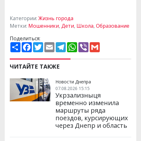
Категории:
Жизнь города
Метки:
Мошенники
,
Дети
,
Школа
,
Образование
Поделиться:
П
F
T
E
T
W
V
G
о
a
w
m
e
h
i
m
ш
c
i
a
l
a
b
a
и
e
t
i
e
t
e
i
р
b
t
l
g
s
r
l
ЧИТАЙТЕ ТАКЖЕ
и
o
e
r
A
т
o
r
a
p
и
k
m
p
Новости Днепра
07.08.2026 15:15
Укрзализныця
временно изменила
маршруты ряда
поездов, курсирующих
через Днепр и область