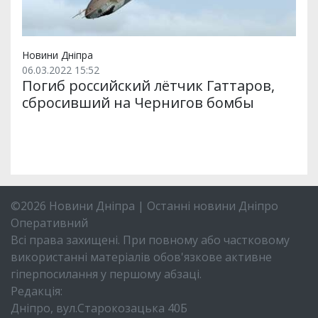
Новини Дніпра
06.03.2022 15:52
Погиб российский лётчик Гаттаров,
сбросивший на Чернигов бомбы
©2026 Новини Дніпра | Останні новини Дніпро
Оперативний
Всі права захищені. При повному або частковому
використанні матеріалів обов'язкове активне
гіперпосилання у першому абзаці.
Редакція:
Дніпро, вул.Старокозацька 40Б