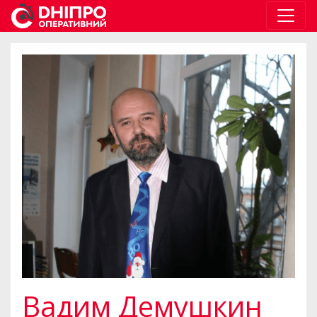
Вадим Демушкин