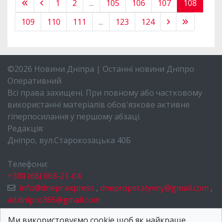
1
2
...
105
106
107
108
109
110
111
...
123
124
©2026 Новини Дніпра | Останні новини Дніпро
Оперативний
Всі права захищені. При повному або частковому
використанні матеріалів обов'язкове активне
гіперпосилання у першому абзаці.
Редакція:
Дніпро, вул.Старокозацька 40Б
Телефони:
+380 (66) 068-21-04
info@dnepr.express
,
dneproperatyvny@gmail.com
,
ad.dnipro365@gmail.com
НОВИНИ ДНІПРА
Ми використовуємо cookie щоб як найкраще