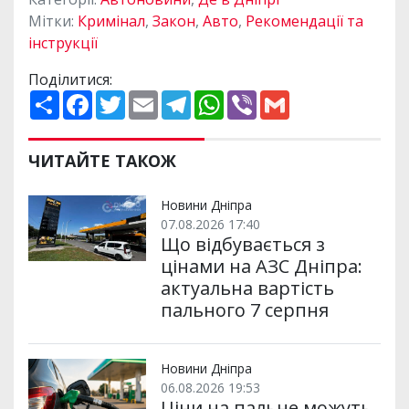
Мітки:
Кримінал
,
Закон
,
Авто
,
Рекомендації та
інструкції
Поділитися:
П
F
T
E
T
W
V
G
о
a
w
m
e
h
i
m
ш
c
i
a
l
a
b
a
и
e
t
i
e
t
e
i
р
b
t
l
g
s
r
l
ЧИТАЙТЕ ТАКОЖ
и
o
e
r
A
т
o
r
a
p
и
k
m
p
Новини Дніпра
07.08.2026 17:40
Що відбувається з
цінами на АЗС Дніпра:
актуальна вартість
пального 7 серпня
Новини Дніпра
06.08.2026 19:53
Ціни на пальне можуть