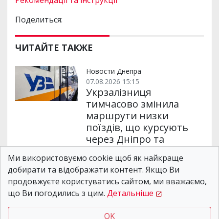
Поделиться:
ЧИТАЙТЕ ТАКЖЕ
Новости Днепра
07.08.2026 15:15
Укрзалізниця
тимчасово змінила
маршрути низки
поїздів, що курсують
через Дніпро та
область
Ми використовуємо cookie щоб як найкраще
добирати та відображати контент. Якщо Ви
продовжуєте користуватись сайтом, ми вважаємо,
Новости Днепра
02.08.2026 10:55
що Ви погодились з цим.
Детальніше
У Дніпрі 10-14 серпня
відключатимуть воду
OK