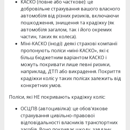
КАСКО (повне або часткове): це
добровільне страхування вашого власного
автомобіля від різних ризиків, включаючи
пошкодження, знищення та крадіжку (як
автомобіля загалом, так і його окремих
частин, таких як колеса).
Міні-КАСКО (іноді): деякі страхові компанії
пропонують поліси «міні-КАСКО», які є
більш бюджетним варіантом КАСКО і
можуть покривати лише певні ризики,
наприклад, ДТП або викрадення. Покриття
крадіжки коліс у таких полісах залежить від
конкретних умов.
Поліси, які НЕ покривають крадіжку коліс:
ОСЦПВ (автоцивілка): це обов'язкове
страхування цивільно-правової
відповідальності власників транспортних
засобів. Воно покриває шкоду, завдану