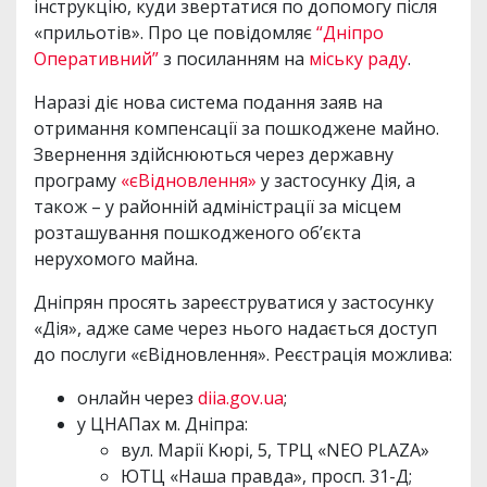
інструкцію, куди звертатися по допомогу після
«прильотів». Про це повідомляє
“Дніпро
Оперативний”
з посиланням на
міську раду
.
Наразі діє нова система подання заяв на
отримання компенсації за пошкоджене майно.
Звернення здійснюються через державну
програму
«єВідновлення»
у застосунку Дія, а
також – у районній адміністрації за місцем
розташування пошкодженого об’єкта
нерухомого майна.
Дніпрян просять зареєструватися у застосунку
«Дія», адже саме через нього надається доступ
до послуги «єВідновлення». Реєстрація можлива:
онлайн через
diia.gov.ua
;
у ЦНАПах м. Дніпра:
вул. Марії Кюрі, 5, ТРЦ «NEO PLAZA»
ЮТЦ «Наша правда», просп. 31-Д;