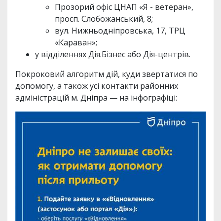
Прозорий офіс ЦНАП «Я - ветеран»,
просп. Слобожанський, 8;
вул. Нижньодніпровська, 17, ТРЦ
«Караван»;
у відділеннях Дія.Бізнес або Дія-центрів.
Покроковий алгоритм дій, куди звертатися по
допомогу, а також усі контакти районних
адміністрацій м. Дніпра — на інфографіці: