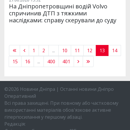
На Дніпропетровщині водій Volvo
спричинив ДТП з тяжкими
наслідками: справу скерували до суду
1
2
...
10
11
12
13
14
15
16
...
400
401
©2026 Новини Дніпра | Останні новини Дніпро
Оперативний
Всі права захищені. При повному або частковому
використанні матеріалів обов'язкове активне
гіперпосилання у першому абзаці.
Редакція: