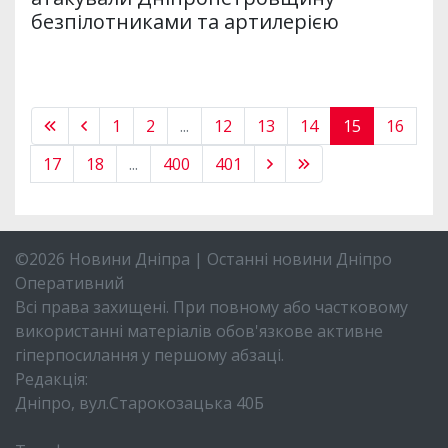
безпілотниками та артилерією
1
2
...
12
13
14
15
16
17
18
...
400
401
©2026 Новини Дніпра | Останні новини Дніпро
Оперативний
Всі права захищені. При повному або частковому
використанні матеріалів обов'язкове активне
гіперпосилання у першому абзаці.
Редакція:
Дніпро, вул.Старокозацька 40Б