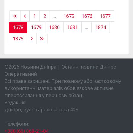
1
2
...
1675
1676
1677
1678
1679
1680
1681
...
1874
1875
©2026 Новини Дніпра | Останні новини Дніпро
Оперативний
Всі права захищені. При повному або частковому
використанні матеріалів обов'язкове активне
гіперпосилання у першому абзаці.
Редакція:
Дніпро, вул.Старокозацька 40Б
Телефони:
+380 (66) 068-21-04