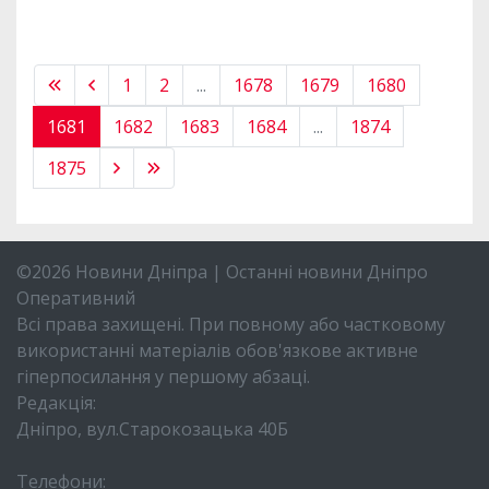
1
2
...
1678
1679
1680
1681
1682
1683
1684
...
1874
1875
©2026 Новини Дніпра | Останні новини Дніпро
Оперативний
Всі права захищені. При повному або частковому
використанні матеріалів обов'язкове активне
гіперпосилання у першому абзаці.
Редакція:
Дніпро, вул.Старокозацька 40Б
Телефони: